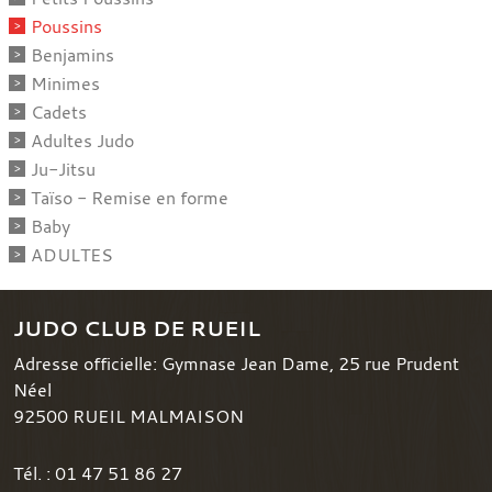
Poussins
Benjamins
Minimes
Cadets
Adultes Judo
Ju-Jitsu
Taïso - Remise en forme
Baby
ADULTES
JUDO CLUB DE RUEIL
Adresse officielle: Gymnase Jean Dame, 25 rue Prudent
Néel
92500
RUEIL MALMAISON
Tél. :
01 47 51 86 27