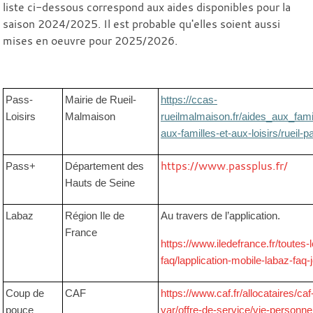
liste ci-dessous correspond aux aides disponibles pour la
saison 2024/2025. Il est probable qu'elles soient aussi
mises en oeuvre pour 2025/2026.
Pass-
Mairie de Rueil-
https://ccas-
Loisirs
Malmaison
rueilmalmaison.fr/aides_aux_fami
aux-familles-et-aux-loisirs/rueil-pa
https://www.passplus.fr/
Pass+
Département des
Hauts de Seine
Labaz
Région Ile de
Au travers de l’application.
France
https://www.iledefrance.fr/toutes-
faq/lapplication-mobile-labaz-faq
Coup de
CAF
https://www.caf.fr/allocataires/caf
pouce
var/offre-de-service/vie-personnel