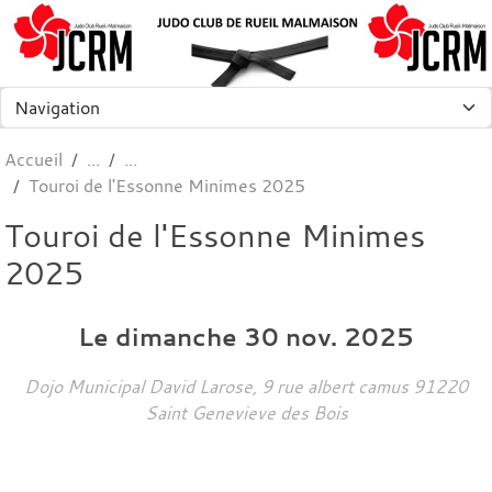
Panneau de gestion des cookies
Accueil
Touroi de l'Essonne Minimes 2025
Touroi de l'Essonne Minimes
2025
Le
dimanche
30
nov.
2025
Dojo Municipal David Larose, 9 rue albert camus
91220
Saint Genevieve des Bois