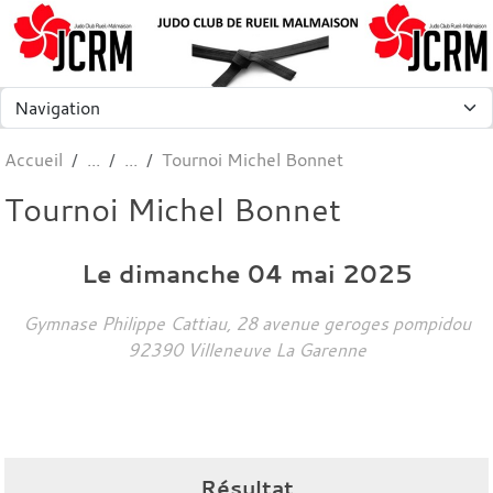
Panneau de gestion des cookies
Accueil
Tournoi Michel Bonnet
Tournoi Michel Bonnet
Le
dimanche
04
mai
2025
Gymnase Philippe Cattiau, 28 avenue geroges pompidou
92390
Villeneuve La Garenne
Résultat